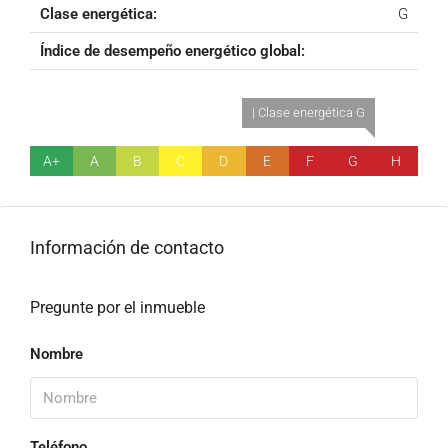
Clase energética:
G
Índice de desempeño energético global:
| Clase energética G
A+
A
B
C
D
E
F
G
H
Información de contacto
Pregunte por el inmueble
Nombre
Teléfono