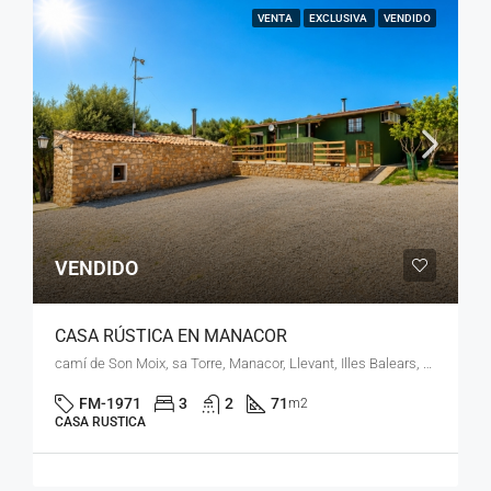
VENTA
EXCLUSIVA
VENDIDO
VENDIDO
CASA RÚSTICA EN MANACOR
camí de Son Moix, sa Torre, Manacor, Llevant, Illes Balears, 07500, España
FM-1971
3
2
71
m2
CASA RUSTICA