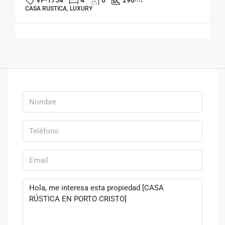
VF-1754
4
6
296
m2
CASA RUSTICA, LUXURY