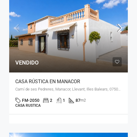
VENDIDO
CASA RÚSTICA EN MANACOR
Camí de ses Pedreres, Manacor, Llevant, Illes Balears, 07500, España
FM-2050
2
1
87
m2
CASA RUSTICA