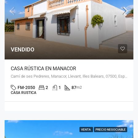
VENDIDO
CASA RÚSTICA EN MANACOR
Camí de ses Pedreres, Manacor, Llevant, Illes Balears, 07500, España
FM-2050
2
1
87
m2
CASA RUSTICA
VENTA
PRECIO NEGOCIABLE