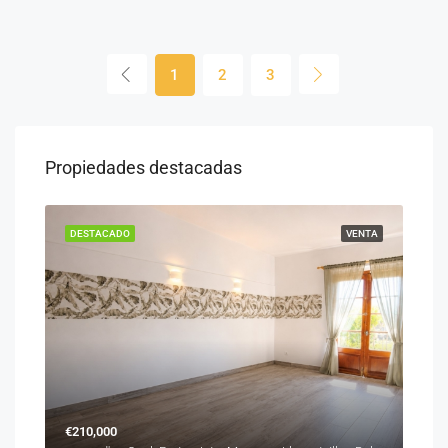
1
2
3
Propiedades destacadas
ENTA
DESTACADO
VENTA
DES
€210,000
€31