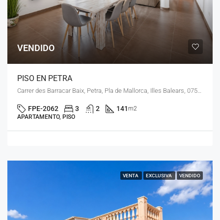
VENDIDO
PISO EN PETRA
Carrer des Barracar Baix, Petra, Pla de Mallorca, Illes Balears, 07520, España
FPE-2062
3
2
141
m2
APARTAMENTO, PISO
VENTA
EXCLUSIVA
VENDIDO