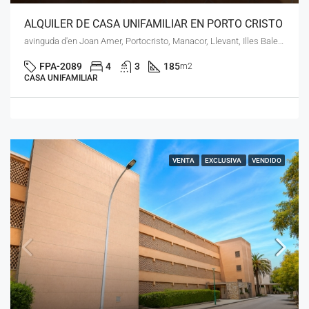
ALQUILER DE CASA UNIFAMILIAR EN PORTO CRISTO
avinguda d'en Joan Amer, Portocristo, Manacor, Llevant, Illes Balears, 07680, España
FPA-2089
4
3
185
m2
CASA UNIFAMILIAR
VENTA
EXCLUSIVA
VENDIDO