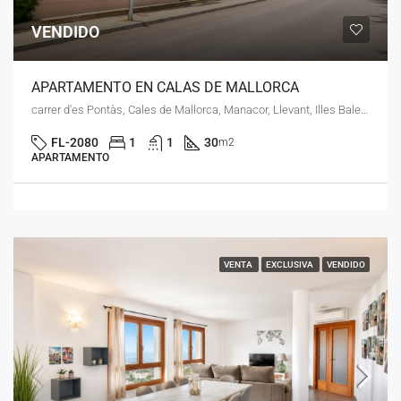
VENDIDO
APARTAMENTO EN CALAS DE MALLORCA
carrer d'es Pontàs, Cales de Mallorca, Manacor, Llevant, Illes Balears, 07688, España
FL-2080
1
1
30
m2
APARTAMENTO
VENTA
EXCLUSIVA
VENDIDO