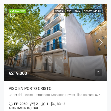
DESTACADO
VENTA
EXCLUSIVA
OPORTUNIDAD
€219,000
PISO EN PORTO CRISTO
Carrer del Llevant, Portocristo, Manacor, Llevant, Illes Balears, 07680, España
FP-2060
2
1
83
m2
APARTAMENTO, PISO