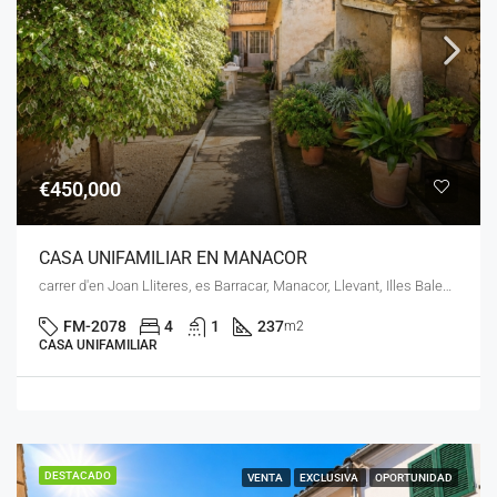
€450,000
CASA UNIFAMILIAR EN MANACOR
carrer d'en Joan Lliteres, es Barracar, Manacor, Llevant, Illes Balears, 07500, España
FM-2078
4
1
237
m2
CASA UNIFAMILIAR
DESTACADO
VENTA
EXCLUSIVA
OPORTUNIDAD