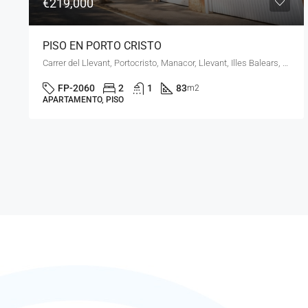
€245,000
CASA DE PUEBLO EN MANACOR
carrer de Sant Roc, es Barracar, Manacor, Llevant, Illes Balears, 07500, España
FM-2064
3
2
95
m2
CASA UNIFAMILIAR