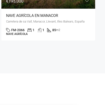
€450,000
CASA UNIFAMILIAR EN MANACOR
carrer d'en Joan Lliteres, es Barracar, Manacor, Llevant, Illes Balears, 07500, España
FM-2078
4
1
237
m2
CASA UNIFAMILIAR