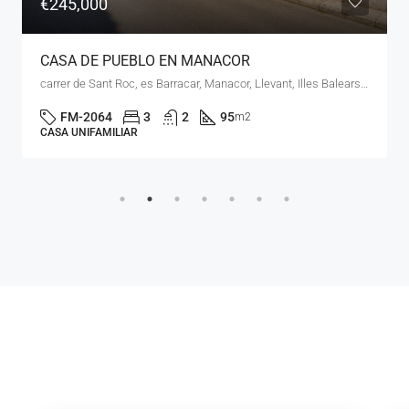
€195,000
NAVE AGRÍCOLA EN MANACOR
Carretera de sa Vall, Manacor, Llevant, Illes Balears, España
FM-2066
1
1
85
m2
NAVE AGRÍCOLA