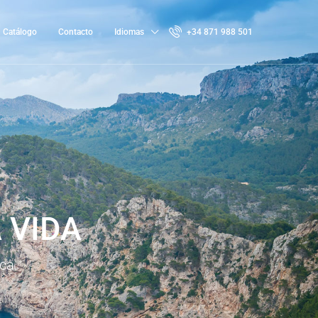
Catálogo
Contacto
Idiomas
+34 871 988 501
 VIDA
ca.