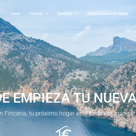
Inicio
Fincaria
Servicios
Administración de Fincas
E EMPIEZA TU NUEVA
n Fincaria, tu próximo hogar está cada vez más cer