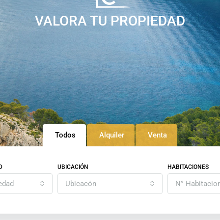
VALORA TU PROPIEDAD
Todos
Alquiler
Venta
D
UBICACIÓN
HABITACIONES
edad
Ubicacón
N° Habitacio