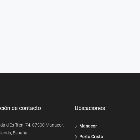
ción de contacto
Ubicaciones
da d'Es Tren, 74, 07500 Manacor,
Manacor
slands, España
Porto Cristo