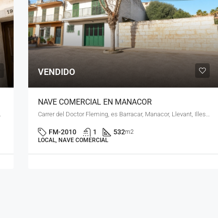
€245,000
VENDIDO
NAVE COMERCIAL EN MANACOR
lears, 07500, España
Carrer del Doctor Fleming, es Barracar, Manacor, Llevant, Illes Balears, 07500, España
FM-2010
1
532
m2
LOCAL, NAVE COMERCIAL