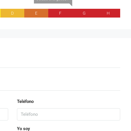
D
E
F
G
H
Teléfono
Yo soy