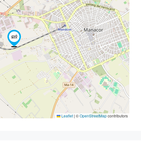
Leaflet
|
©
OpenStreetMap
contributors