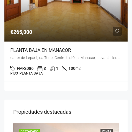
€265,000
PLANTA BAJA EN MANACOR
carrer de Lepant, sa Torre, Centre històric, Manacor, Llevant, Illes Balears, 07500, España
FM-2086
3
1
100
m2
PISO, PLANTA BAJA
Propiedades destacadas
ENTA
DESTACADO
VENTA
DES