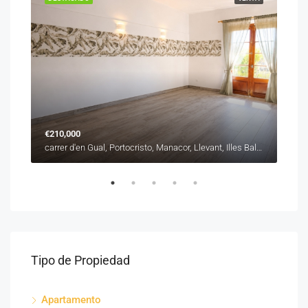
€210,000
€31
carrer de Sant Roc, es Barracar, Manacor, Llevant, Illes Balears, 07500, España
carrer d'en Gual, Portocristo, Manacor, Llevant, Illes Balears, 07680, España
Tipo de Propiedad
Apartamento