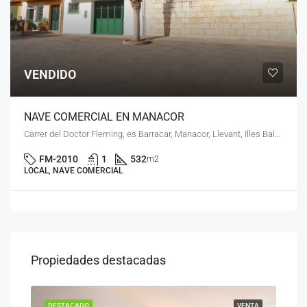
VENDIDO
NAVE COMERCIAL EN MANACOR
Carrer del Doctor Fleming, es Barracar, Manacor, Llevant, Illes Balears, 07500, España
FM-2010
1
532
m2
LOCAL, NAVE COMERCIAL
Propiedades destacadas
ENTA
DESTACADO
VENTA
DES