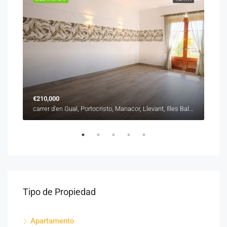
€210,000
€31
carrer de Sant Roc, es Barracar, Manacor, Llevant, Illes Balears, 07500, España
carrer d'en Gual, Portocristo, Manacor, Llevant, Illes Balears, 07680, España
Tipo de Propiedad
Apartamento