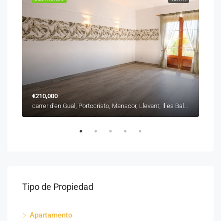
€210,000
€31
carrer de Sant Roc, es Barracar, Manacor, Llevant, Illes Balears, 07500, España
carrer d'en Gual, Portocristo, Manacor, Llevant, Illes Balears, 07680, España
Tipo de Propiedad
Apartamento