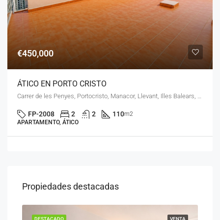
€450,000
ÁTICO EN PORTO CRISTO
Carrer de les Penyes, Portocristo, Manacor, Llevant, Illes Balears, 07680, España
FP-2008
2
2
110
m2
APARTAMENTO, ÁTICO
Propiedades destacadas
ENTA
DESTACADO
VENTA
DES