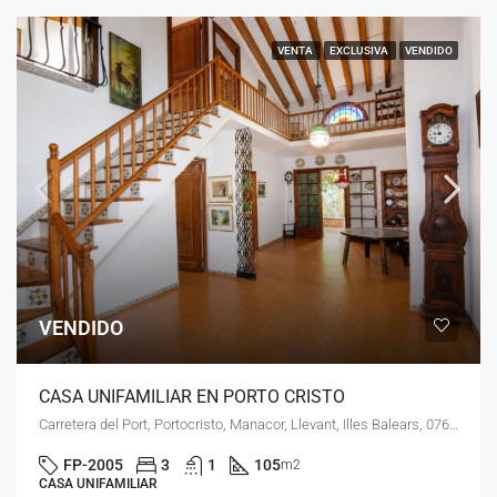
VENTA
EXCLUSIVA
VENDIDO
VENDIDO
CASA UNIFAMILIAR EN PORTO CRISTO
Carretera del Port, Portocristo, Manacor, Llevant, Illes Balears, 07680, España
FP-2005
3
1
105
m2
CASA UNIFAMILIAR