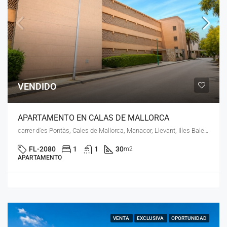
VENDIDO
APARTAMENTO EN CALAS DE MALLORCA
carrer d'es Pontàs, Cales de Mallorca, Manacor, Llevant, Illes Balears, 07688, España
FL-2080
1
1
30
m2
APARTAMENTO
VENTA
EXCLUSIVA
OPORTUNIDAD