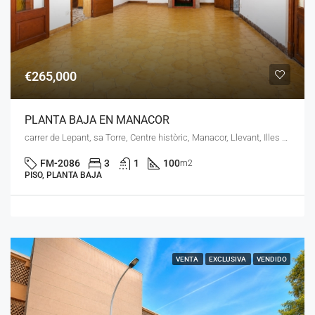
€265,000
PLANTA BAJA EN MANACOR
carrer de Lepant, sa Torre, Centre històric, Manacor, Llevant, Illes Balears, 07500, España
FM-2086
3
1
100
m2
PISO, PLANTA BAJA
VENTA
EXCLUSIVA
VENDIDO