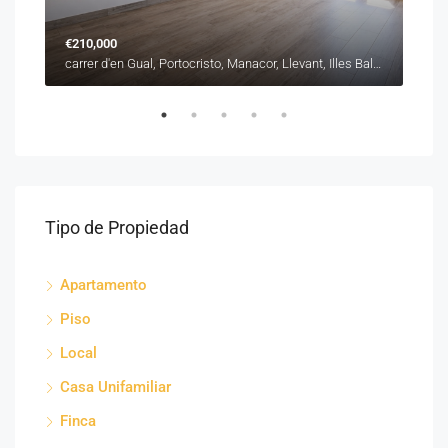
€210,000
€31
carrer de Sant Roc, es Barracar, Manacor, Llevant, Illes Balears, 07500, España
carrer d'en Gual, Portocristo, Manacor, Llevant, Illes Balears, 07680, España
Tipo de Propiedad
Apartamento
Piso
Local
Casa Unifamiliar
Finca