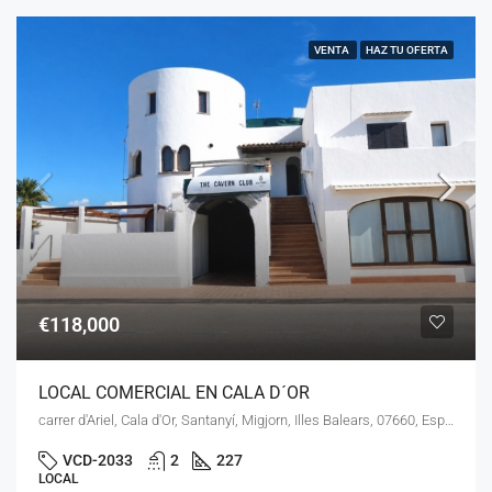
VENTA
HAZ TU OFERTA
€118,000
LOCAL COMERCIAL EN CALA D´OR
carrer d'Ariel, Cala d'Or, Santanyí, Migjorn, Illes Balears, 07660, España
VCD-2033
2
227
LOCAL