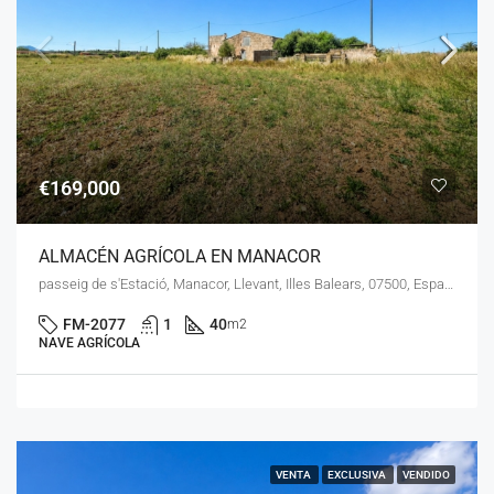
€169,000
ALMACÉN AGRÍCOLA EN MANACOR
passeig de s'Estació, Manacor, Llevant, Illes Balears, 07500, España
FM-2077
1
40
m2
NAVE AGRÍCOLA
VENTA
EXCLUSIVA
VENDIDO