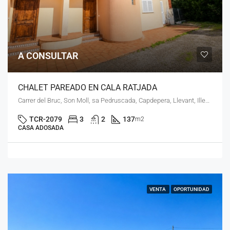
A CONSULTAR
CHALET PAREADO EN CALA RATJADA
Carrer del Bruc, Son Moll, sa Pedruscada, Capdepera, Llevant, Illes Balears, 07590, España
TCR-2079
3
2
137
m2
CASA ADOSADA
VENTA
OPORTUNIDAD