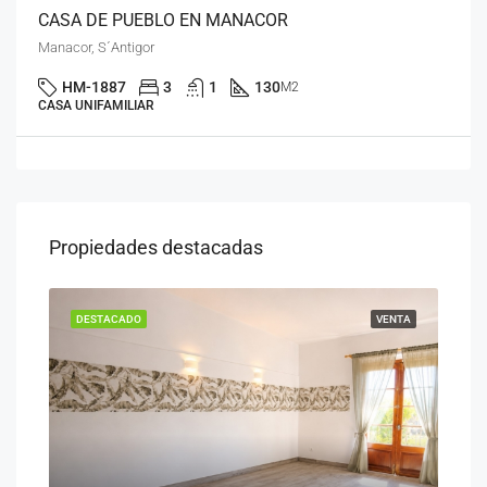
CASA DE PUEBLO EN MANACOR
Manacor, S´Antigor
HM-1887
3
1
130
M2
CASA UNIFAMILIAR
Propiedades destacadas
ENTA
DESTACADO
VENTA
DES