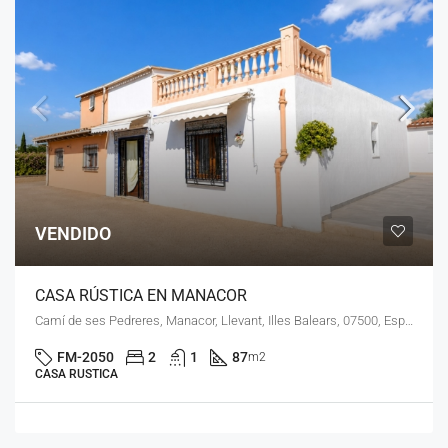
VENDIDO
CASA RÚSTICA EN MANACOR
Camí de ses Pedreres, Manacor, Llevant, Illes Balears, 07500, España
FM-2050
2
1
87
m2
CASA RUSTICA