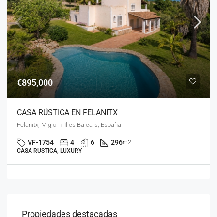
€895,000
CASA RÚSTICA EN FELANITX
Felanitx, Migjorn, Illes Balears, España
VF-1754
4
6
296
m2
CASA RUSTICA, LUXURY
Propiedades destacadas