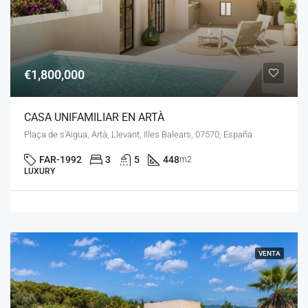
€1,800,000
CASA UNIFAMILIAR EN ARTÀ
Plaça de s'Aigua, Artà, Llevant, Illes Balears, 07570, España
FAR-1992
3
5
448
m2
LUXURY
VENTA