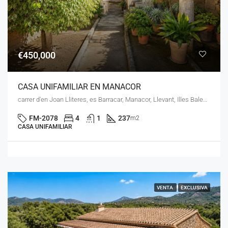
€450,000
CASA UNIFAMILIAR EN MANACOR
carrer d'en Joan Lliteres, es Barracar, Manacor, Llevant, Illes Balears, 07500, España
FM-2078
4
1
237
m2
CASA UNIFAMILIAR
VENTA
EXCLUSIVA