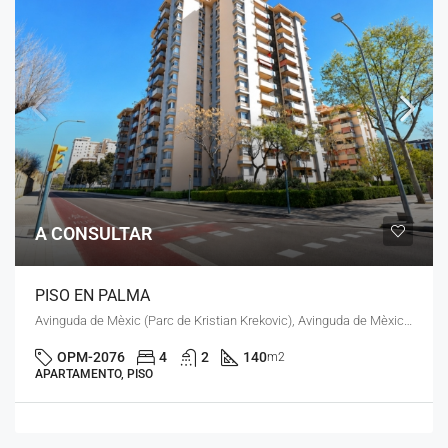
A CONSULTAR
PISO EN PALMA
Avinguda de Mèxic (Parc de Kristian Krekovic), Avinguda de Mèxic, la Roqueta, Foners, Palma, Illes Balears, 07006, España
OPM-2076
4
2
140
m2
APARTAMENTO, PISO