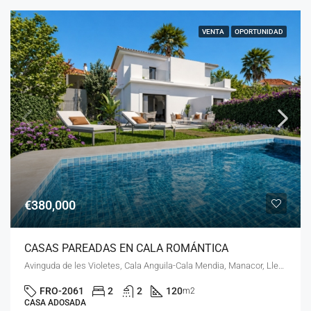
VENTA
OPORTUNIDAD
€380,000
CASAS PAREADAS EN CALA ROMÁNTICA
Avinguda de les Violetes, Cala Anguila-Cala Mendia, Manacor, Llevant, Illes Balears, 07689, España
FRO-2061
2
2
120
m2
CASA ADOSADA