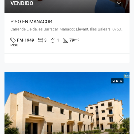
VENDIDO
PISO EN MANACOR
Carrer de Lleida, es Barracar, Manacor, Llevant, Illes Balears, 07500, España
FM-1949
3
1
79
m2
PISO
VENTA