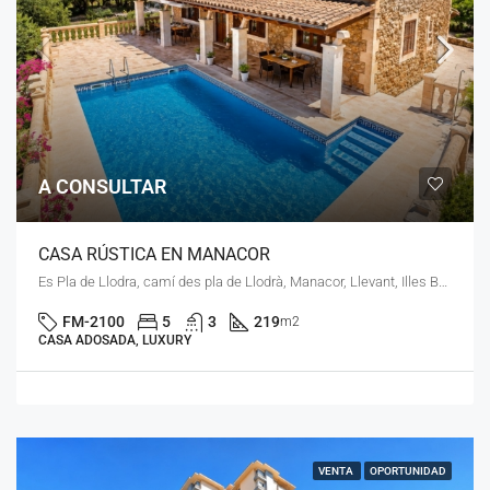
A CONSULTAR
CASA RÚSTICA EN MANACOR
Es Pla de Llodra, camí des pla de Llodrà, Manacor, Llevant, Illes Balears, 07509, España
FM-2100
5
3
219
m2
CASA ADOSADA, LUXURY
VENTA
OPORTUNIDAD