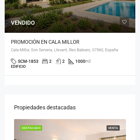
VENDIDO
PROMOCIÓN EN CALA MILLOR
Cala Millor, Son Servera, Llevant, Illes Balears, 07560, España
SCM-1853
2
2
1000
m2
EDIFICIO
Propiedades destacadas
ENTA
DESTACADO
VENTA
DES