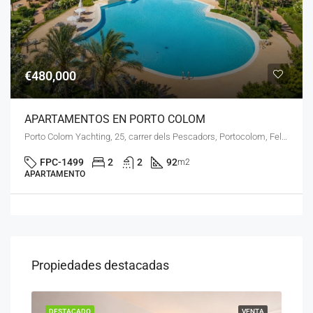
€480,000
APARTAMENTOS EN PORTO COLOM
Porto Colom Yachting, 25, carrer dels Pescadors, Portocolom, Felanitx, Migjorn, Illes Balears, 07670, España
FPC-1499
2
2
92
m2
APARTAMENTO
Propiedades destacadas
ENTA
DESTACADO
VENTA
DES