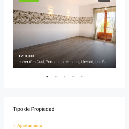
€210,000
€31
carrer de Sant Roc, es Barracar, Manacor, Llevant, Illes Balears, 07500, España
carrer d'en Gual, Portocristo, Manacor, Llevant, Illes Balears, 07680, España
Tipo de Propiedad
Apartamento