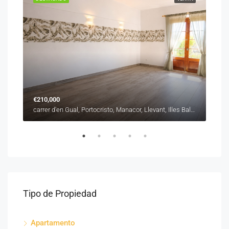
€210,000
€31
carrer de Sant Roc, es Barracar, Manacor, Llevant, Illes Balears, 07500, España
carrer d'en Gual, Portocristo, Manacor, Llevant, Illes Balears, 07680, España
Tipo de Propiedad
Apartamento