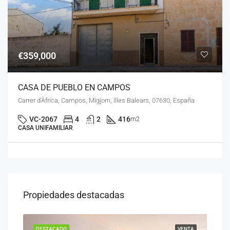
€359,000
CASA DE PUEBLO EN CAMPOS
Carrer d'Àfrica, Campos, Migjorn, Illes Balears, 07630, España
VC-2067
4
2
416
m2
CASA UNIFAMILIAR
Propiedades destacadas
ENTA
DESTACADO
VENTA
DES