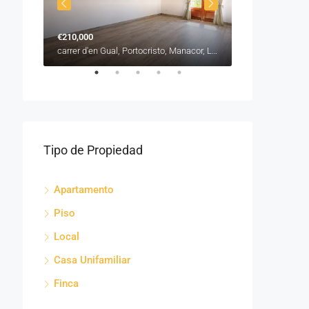
€210,000
€315,000
carrer de Sant Roc, es Barracar, Manacor, Llevant, Illes Balears, 07500, España
carrer d'en Gual, Portocristo, Manacor, Llevant, Illes Balears, 07680, España
Tipo de Propiedad
Apartamento
Piso
Local
Casa Unifamiliar
Finca