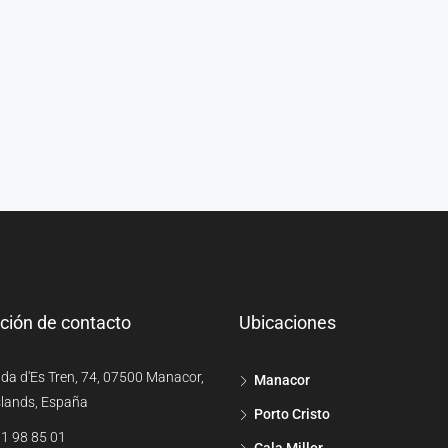
ción de contacto
Ubicaciones
da d'Es Tren, 74, 07500 Manacor,
Manacor
slands, España
Porto Cristo
1 98 85 01
Cala Millor