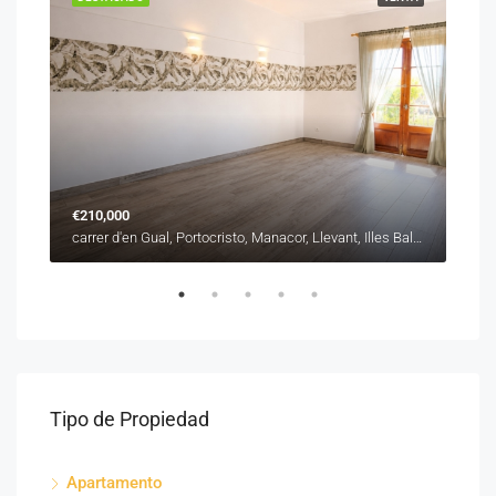
€210,000
€31
carrer de Sant Roc, es Barracar, Manacor, Llevant, Illes Balears, 07500, España
carrer d'en Gual, Portocristo, Manacor, Llevant, Illes Balears, 07680, España
Tipo de Propiedad
Apartamento