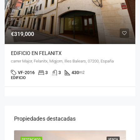
€319,000
EDIFICIO EN FELANITX
carrer Major, Felanitx, Migjorn, Illes Balears, 07200, España
VF-2016
3
3
430
m2
EDIFICIO
Propiedades destacadas
ENTA
DESTACADO
VENTA
DES