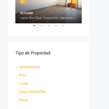
€210,000
€315,000
carrer de Sant Roc, es Barracar, Manacor, Llevant, Illes Balears, 07500, España
carrer d'en Gual, Portocristo, Manacor, Llevant, Illes Balears, 07680, España
Tipo de Propiedad
Apartamento
Piso
Local
Casa Unifamiliar
Finca