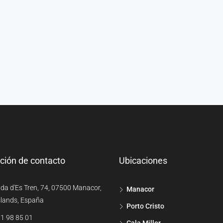
ción de contacto
Ubicaciones
da d'Es Tren, 74, 07500 Manacor,
Manacor
slands, España
Porto Cristo
1 98 85 01
Cala Millor